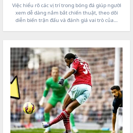
Việc hiểu rõ các vị trí trong bóng đá giúp người
xem dễ dàng nắm bắt chiến thuật, theo dõi
diễn biến trận đấu và đánh giá vai trò của…