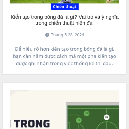
Chiến thuật
Kiến tạo trong bóng đá là gì? Vai trò và ý nghĩa
trong chiến thuật hiện đại
Tháng 5 28, 2026
Để hiểu rõ hơn kiến tạo trong bóng đá là gì,
bạn cần nắm được cách mà một pha kiến tạo
được ghi nhận trong việc thống kê thi đấu.