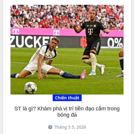
Chiến thuật
ST là gì? Khám phá vị trí tiền đạo cắm trong
bóng đá
Tháng 5 5, 2026