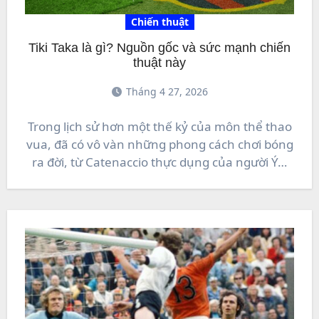
Chiến thuật
Tiki Taka là gì? Nguồn gốc và sức mạnh chiến
thuật này
Tháng 4 27, 2026
Trong lịch sử hơn một thế kỷ của môn thể thao
vua, đã có vô vàn những phong cách chơi bóng
ra đời, từ Catenaccio thực dụng của người Ý…