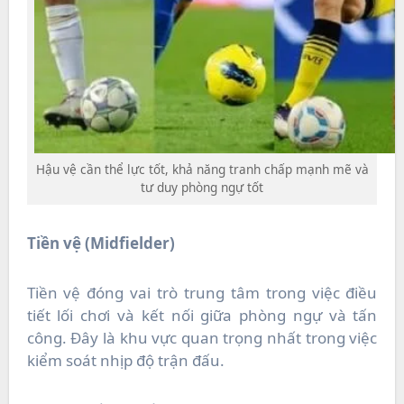
Hậu vệ cần thể lực tốt, khả năng tranh chấp mạnh mẽ và
tư duy phòng ngự tốt
Tiền vệ (Midfielder)
Tiền vệ đóng vai trò trung tâm trong việc điều
tiết lối chơi và kết nối giữa phòng ngự và tấn
công. Đây là khu vực quan trọng nhất trong việc
kiểm soát nhịp độ trận đấu.