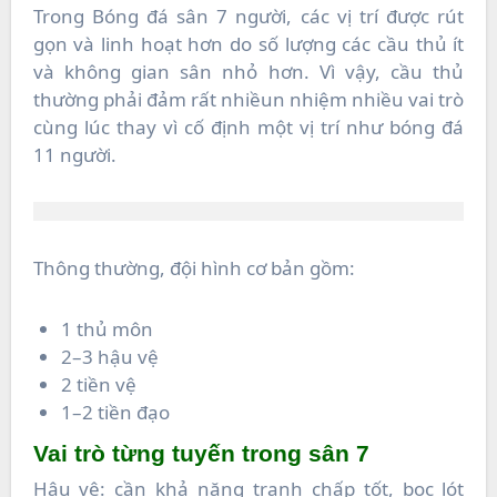
Trong Bóng đá sân 7 người, các vị trí được rút
gọn và linh hoạt hơn do số lượng các cầu thủ ít
và không gian sân nhỏ hơn. Vì vậy, cầu thủ
thường phải đảm rất nhiềun nhiệm nhiều vai trò
cùng lúc thay vì cố định một vị trí như bóng đá
11 người.
Thông thường, đội hình cơ bản gồm:
1 thủ môn
2–3 hậu vệ
2 tiền vệ
1–2 tiền đạo
Vai trò từng tuyến trong sân 7
Hậu vệ: cần khả năng tranh chấp tốt, bọc lót