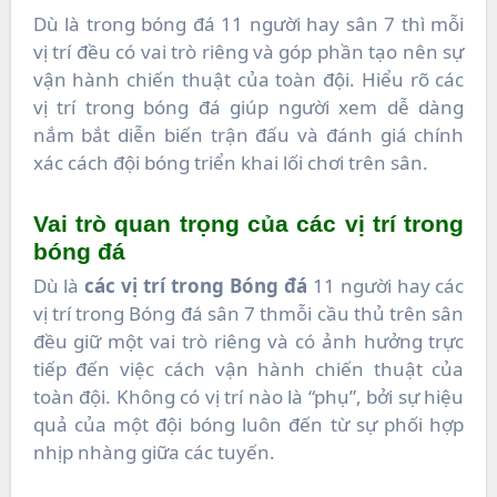
Dù là trong bóng đá 11 người hay sân 7 thì mỗi
vị trí đều có vai trò riêng và góp phần tạo nên sự
vận hành chiến thuật của toàn đội. Hiểu rõ các
vị trí trong bóng đá giúp người xem dễ dàng
nắm bắt diễn biến trận đấu và đánh giá chính
xác cách đội bóng triển khai lối chơi trên sân.
Vai trò quan trọng của các vị trí trong
bóng đá
Dù là
các vị trí trong Bóng đá
11 người hay các
vị trí trong Bóng đá sân 7 thmỗi cầu thủ trên sân
đều giữ một vai trò riêng và có ảnh hưởng trực
tiếp đến việc cách vận hành chiến thuật của
toàn đội. Không có vị trí nào là “phụ”, bởi sự hiệu
quả của một đội bóng luôn đến từ sự phối hợp
nhịp nhàng giữa các tuyến.