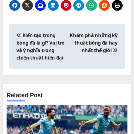
Điều
hướng
Kiến tạo trong
Khám phá những kỹ
bài
bóng đá là gì? Vai trò
thuật bóng đá hay
viết
và ý nghĩa trong
nhất thế giới
chiến thuật hiện đại
Related Post