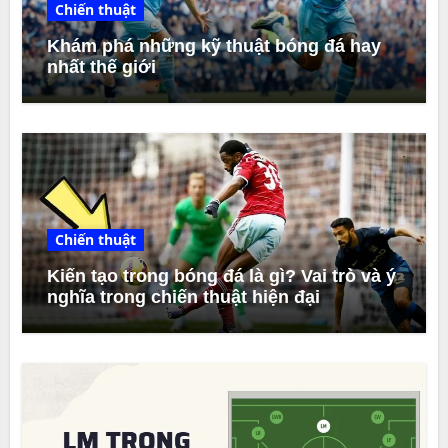
Chiến thuật
Khám phá những kỹ thuật bóng đá hay
nhất thế giới
Chiến thuật
Kiến tạo trong bóng đá là gì? Vai trò và ý
nghĩa trong chiến thuật hiện đại