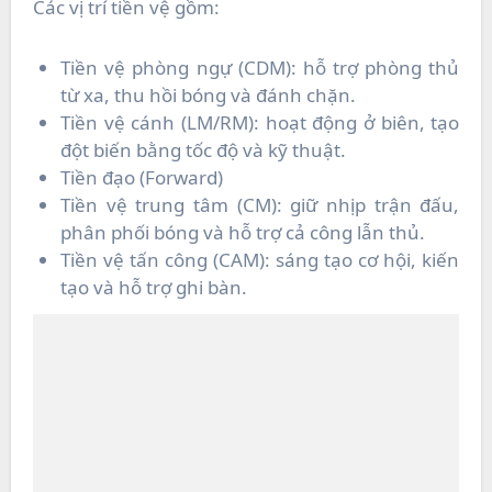
Các vị trí tiền vệ gồm:
Tiền vệ phòng ngự (CDM): hỗ trợ phòng thủ
từ xa, thu hồi bóng và đánh chặn.
Tiền vệ cánh (LM/RM): hoạt động ở biên, tạo
đột biến bằng tốc độ và kỹ thuật.
Tiền đạo (Forward)
Tiền vệ trung tâm (CM): giữ nhịp trận đấu,
phân phối bóng và hỗ trợ cả công lẫn thủ.
Tiền vệ tấn công (CAM): sáng tạo cơ hội, kiến
tạo và hỗ trợ ghi bàn.