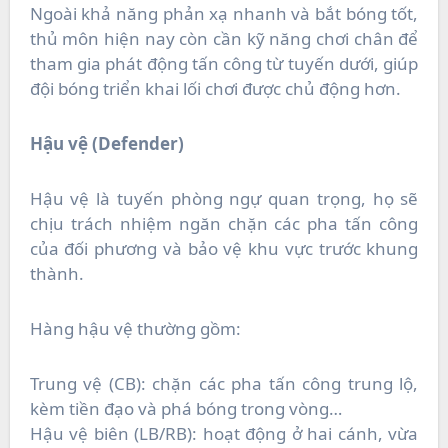
Ngoài khả năng phản xạ nhanh và bắt bóng tốt,
thủ môn hiện nay còn cần kỹ năng chơi chân để
tham gia phát động tấn công từ tuyến dưới, giúp
đội bóng triển khai lối chơi được chủ động hơn.
Hậu vệ (Defender)
Hậu vệ là tuyến phòng ngự quan trọng, họ sẽ
chịu trách nhiệm ngăn chặn các pha tấn công
của đối phương và bảo vệ khu vực trước khung
thành.
Hàng hậu vệ thường gồm:
Trung vệ (CB): chặn các pha tấn công trung lộ,
kèm tiền đạo và phá bóng trong vòng…
Hậu vệ biên (LB/RB): hoạt động ở hai cánh, vừa