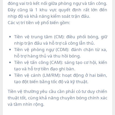
đóng vai trò kết nối giữa phòng ngự và tấn công.
Đây cũng là 1 khu vực quyết định rất lớn đến
nhịp độ và khả năng kiểm soát trận đấu.
Các vị trí tiền vệ phổ biến gồm:
Tiền vệ trung tâm (CM): điều phối bóng, giữ
nhịp trận đấu và hỗ trợ cả công lẫn thủ.
Tiền vệ phòng ngự (CDM): đánh chặn từ xa,
hỗ trợ hàng thủ và thu hồi bóng.
Tiền vệ tấn công (CAM): sáng tạo cơ hội, kiến
tạo và hỗ trợ tiền đạo ghi bàn.
Tiền vệ cánh (LM/RM): hoạt động ở hai biên,
tạo đột biến bằng tốc độ và kỹ thuật.
Tiền vệ thường yêu cầu cần phải có tư duy chiến
thuật tốt, cùng khả năng chuyền bóng chính xác
và tầm nhìn rộng.