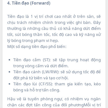
4. Tiền đạo (Forward)
Tiền đạo là 1 vị trí chơi cao nhất ở trên sân, sẽ
chịu trách nhiệm chính trong việc ghi bàn. Đây
thường là những cầu thủ có khả năng dứt điểm
tốt, sút bóng thần tốc, tốc độ cao và kỹ năng xử
lý bóng trong phạm vi hẹp.
Một số dạng tiền đạo phổ biến:
Tiền đạo cắm (ST): sẽ tập trung hoạt động
trong vòng cấm và dứt điểm.
Tiền đạo cánh (LW/RW): sẽ sử dụng tốc độ để
đột phá từ biên và tạo cơ hội.
Tiền đạo lùi (CF/SS): tham gia kiến tạo, kéo
bóng và hỗ trợ tấn công.
Hậu vệ là tuyến phòng ngự, có nhiệm vụ ngăn
chặn các đợt tấn công của đối phươngMỗi vị trí