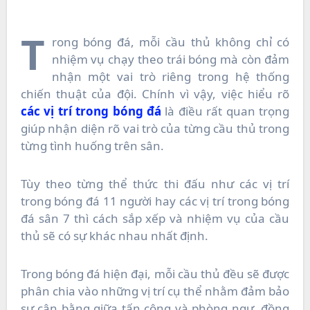
T
rong bóng đá, mỗi cầu thủ không chỉ có
nhiệm vụ chạy theo trái bóng mà còn đảm
nhận một vai trò riêng trong hệ thống
chiến thuật của đội. Chính vì vậy, việc hiểu rõ
các vị trí trong bóng đá
là điều rất quan trọng
giúp nhận diện rõ vai trò của từng cầu thủ trong
từng tình huống trên sân.
Tùy theo từng thể thức thi đấu như các vị trí
trong bóng đá 11 người hay các vị trí trong bóng
đá sân 7 thì cách sắp xếp và nhiệm vụ của cầu
thủ sẽ có sự khác nhau nhất định.
Trong bóng đá hiện đại, mỗi cầu thủ đều sẽ được
phân chia vào những vị trí cụ thể nhằm đảm bảo
sự cân bằng giữa tấn công và phòng ngự, đồng