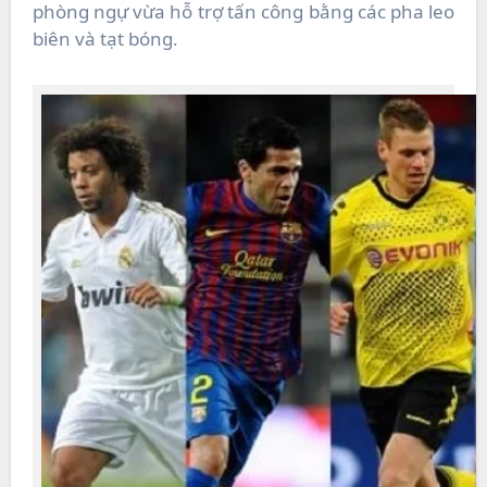
phòng ngự vừa hỗ trợ tấn công bằng các pha leo
biên và tạt bóng.