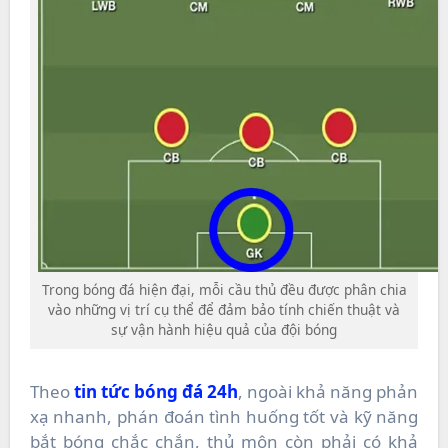
Trong bóng đá hiện đại, mỗi cầu thủ đều được phân chia
vào những vị trí cụ thể để đảm bảo tính chiến thuật và
sự vận hành hiệu quả của đội bóng
Theo
tin tức bóng đá 24h
, ngoài khả năng phản
xạ nhanh, phán đoán tình huống tốt và kỹ năng
bắt bóng chắc chắn, thủ môn còn phải có khả