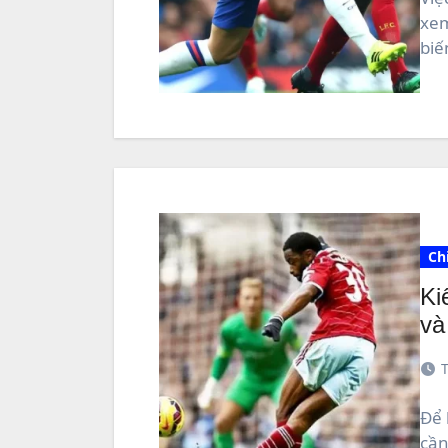
xem
biế
Ch
Ki
và
T
Để 
cần