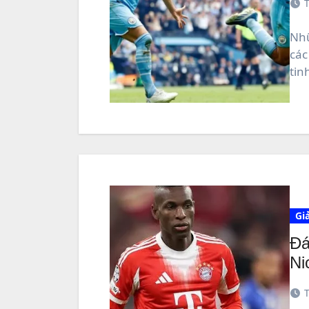
T
Nhữ
các
tin
Gi
Đá
Ni
T