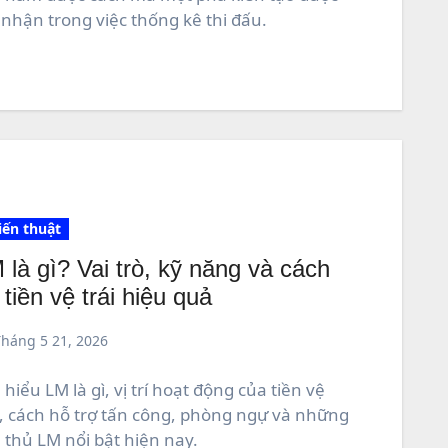
 nhận trong việc thống kê thi đấu.
iến thuật
 là gì? Vai trò, kỹ năng và cách
 tiền vệ trái hiệu quả
háng 5 21, 2026
 hiểu LM là gì, vị trí hoạt động của tiền vệ
i, cách hỗ trợ tấn công, phòng ngự và những
 thủ LM nổi bật hiện nay.