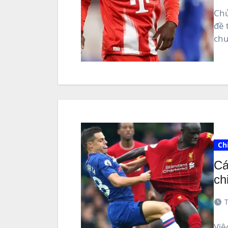
Chủ
đề 
chu
Ch
Cá
ch
T
Việ