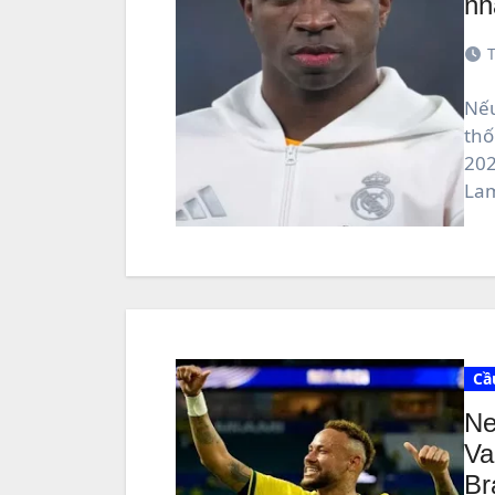
nh
T
Nếu
thố
202
Lam
Cầ
Ne
Va
Br