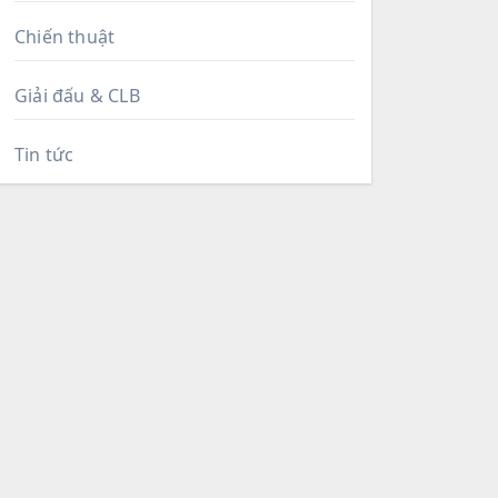
Chiến thuật
Giải đấu & CLB
Tin tức